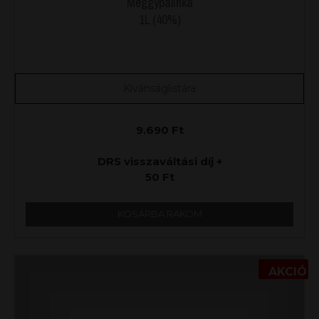
Meggypálinka
1L (40%)
Kívánságlistára
9.690
Ft
DRS visszaváltási díj +
50
Ft
KOSÁRBA RAKOM
AKCIÓ