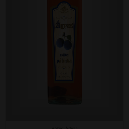
Békési Ágyas