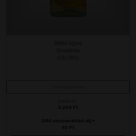
Békési Ágyas
Birspálinka
0,5L (38%)
Kívánságlistára
5.990
Ft
5.209
Ft
DRS visszaváltási díj +
50
Ft