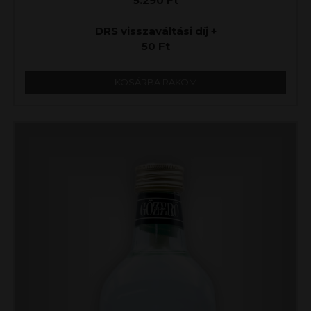
5.290
Ft
DRS visszaváltási díj +
50
Ft
KOSÁRBA RAKOM