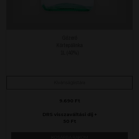
Gőzerő
Körtepálinka
1L (40%)
Kívánságlistára
9.690
Ft
DRS visszaváltási díj +
50
Ft
KOSÁRBA RAKOM