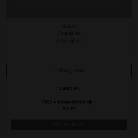
Gőzerő
Birspálinka
0,35L (40%)
Kívánságlistára
5.890
Ft
DRS visszaváltási díj +
50
Ft
KOSÁRBA RAKOM