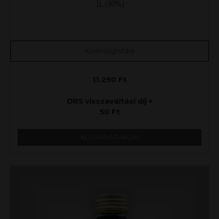
1L (40%)
Kívánságlistára
11.290
Ft
DRS visszaváltási díj +
50
Ft
KOSÁRBA RAKOM