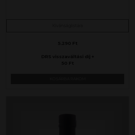
Kívánságlistára
5.290
Ft
DRS visszaváltási díj +
50
Ft
KOSÁRBA RAKOM