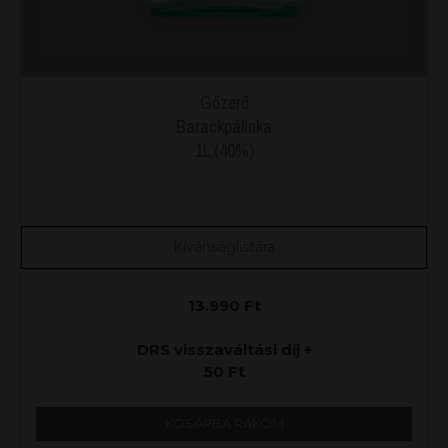
Gőzerő
Barackpálinka
1L (40%)
Kívánságlistára
13.990
Ft
DRS visszaváltási díj +
50
Ft
KOSÁRBA RAKOM