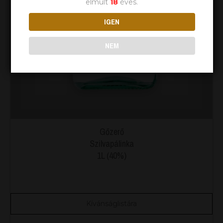
elmúlt
18
éves.
IGEN
NEM
Gőzerő
Szilvapálinka
1L (40%)
Kívánságlistára