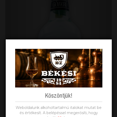
Köszöntjük!
Weboldalunk alkoholtartalmú italokat mutat be
és értékesít. A belépéssel megerősíti, hogy