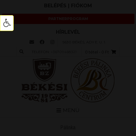
BELÉPÉS | FIÓKOM
PARTNERPROGRAM
HÍRLEVÉL
5630 BÉKÉS, ADY E. U. 1.
TELEFON:
+36709468321
0 tétel
- 0 Ft
MENÜ
Pálinka