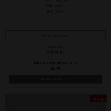
Szilvapálinka
0,5L (38%)
Kívánságlistára
5.690
Ft
4.948
Ft
DRS visszaváltási díj +
50
Ft
KOSÁRBA RAKOM
AKCIÓ