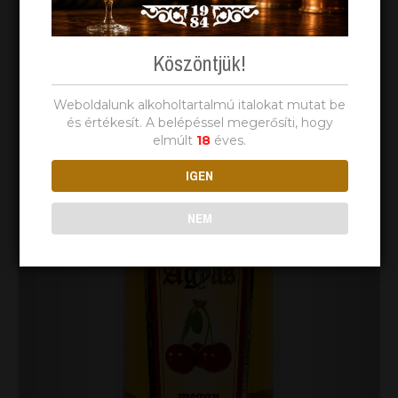
Köszöntjük!
Weboldalunk alkoholtartalmú italokat mutat be
és értékesít. A belépéssel megerősíti, hogy
elmúlt
18
éves.
IGEN
NEM