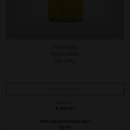
Békési Ágyas
Barackpálinka
0,5L (38%)
Kívánságlistára
7.990
Ft
6.947
Ft
DRS visszaváltási díj +
50
Ft