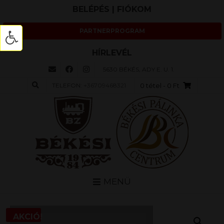
BELÉPÉS | FIÓKOM
PARTNERPROGRAM
HÍRLEVÉL
5630 BÉKÉS, ADY E. U. 1.
TELEFON:
+36709468321
0 tétel
- 0 Ft
MENÜ
AKCIÓ!