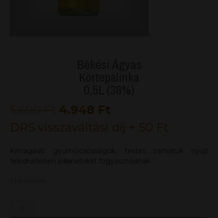
Békési Ágyas
Körtepálinka
0,5L (38%)
5.690
Ft
4.948
Ft
DRS visszaváltási díj +
50
Ft
Kimagasló gyümölcsösségük, testes zamatuk nyújt
feledhetetlen pillanatokat fogyasztójának.
5 készleten