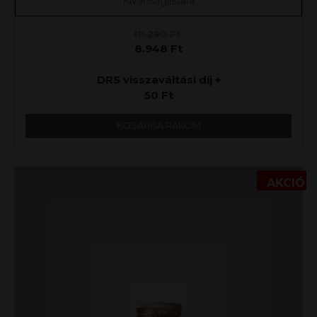
Kívánságlistára
10.290
Ft
8.948
Ft
DRS visszaváltási díj +
50
Ft
KOSÁRBA RAKOM
AKCIÓ