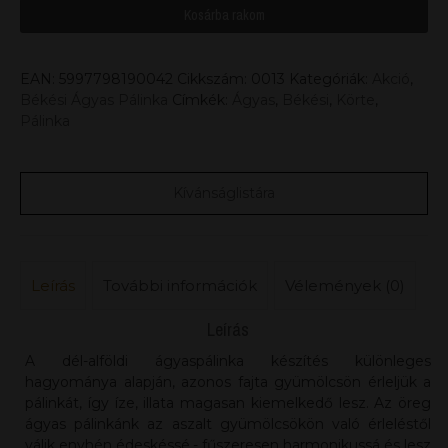
Kosárba rakom
EAN:
5997798190042
Cikkszám:
0013
Kategóriák:
Akció
,
Békési Ágyas Pálinka
Címkék:
Ágyas
,
Békési
,
Körte
,
Pálinka
Kívánságlistára
Leírás
További információk
Vélemények (0)
Leírás
A dél-alföldi ágyaspálinka készítés különleges
hagyománya alapján, azonos fajta gyümölcsön érleljük a
pálinkát, így íze, illata magasan kiemelkedő lesz. Az öreg
ágyas pálinkánk az aszalt gyümölcsökön való érleléstől
válik enyhén édeskéssé,- fűszeresen harmonikussá és lesz