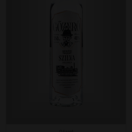
Gőzerő