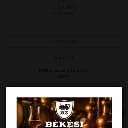
Szilvapálinka
0,35L (40%)
Kívánságlistára
5.290
Ft
DRS visszaváltási díj +
50
Ft
KOSÁRBA RAKOM
AKCIÓ