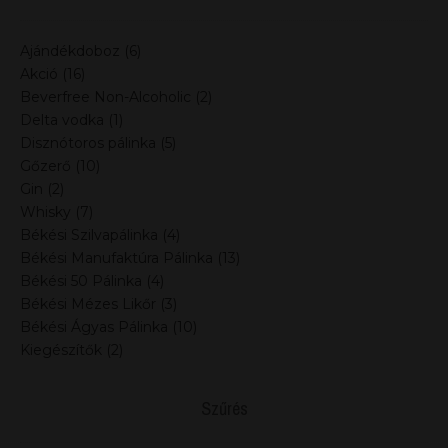
Ajándékdoboz
(6)
Akció
(16)
Beverfree Non-Alcoholic
(2)
Delta vodka
(1)
Disznótoros pálinka
(5)
Gőzerő
(10)
Gin
(2)
Whisky
(7)
Békési Szilvapálinka
(4)
Békési Manufaktúra Pálinka
(13)
Békési 50 Pálinka
(4)
Békési Mézes Likőr
(3)
Békési Ágyas Pálinka
(10)
Kiegészítők
(2)
Szűrés