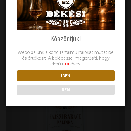
Köszöntjük!
Weboldalunk alkoholtartalmú italokat mutat be
és értékesít. A belépéssel megerősíti, hogy
elmúlt
18
éves.
IGEN
NEM