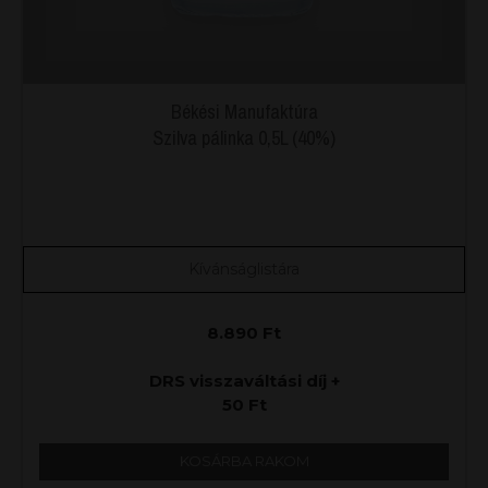
Békési Manufaktúra
Szilva pálinka 0,5L (40%)
Kívánságlistára
8.890
Ft
DRS visszaváltási díj +
50
Ft
KOSÁRBA RAKOM