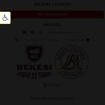
BELÉPÉS | FIÓKOM
PARTNERPROGRAM
HÍRLEVÉL
5630 BÉKÉS, ADY E. U. 1.
TELEFON:
+36709468321
0 tétel
- 0 Ft
MENÜ
Békési Manufaktúra Pálinka