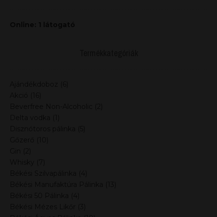
Online: 1 látogató
Termékkategóriák
Ajándékdoboz
(6)
Akció
(16)
Beverfree Non-Alcoholic
(2)
Delta vodka
(1)
Disznótoros pálinka
(5)
Gőzerő
(10)
Gin
(2)
Whisky
(7)
Békési Szilvapálinka
(4)
Békési Manufaktúra Pálinka
(13)
Békési 50 Pálinka
(4)
Békési Mézes Likőr
(3)