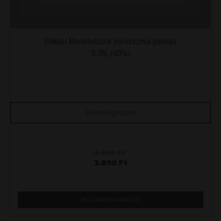
Békési Manufaktúra Vörösszilva pálinka
0,35L (40%)
Kívánságlistára
4.890
Ft
3.890
Ft
KOSÁRBA RAKOM