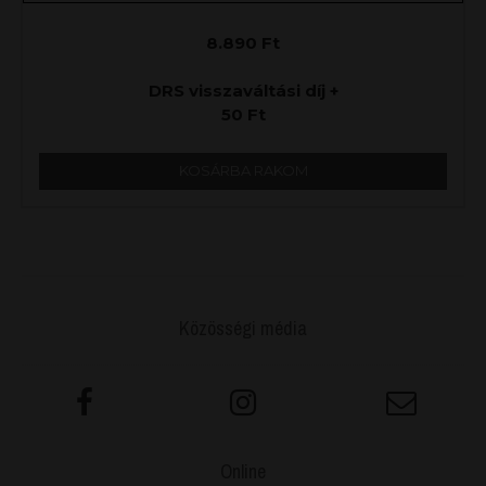
8.890
Ft
DRS visszaváltási díj +
50
Ft
KOSÁRBA RAKOM
Közösségi média
Online