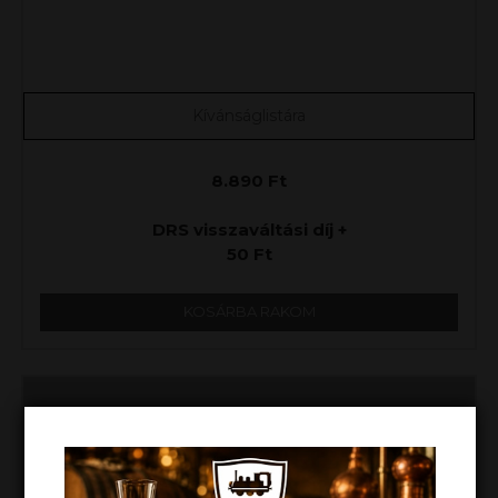
Kívánságlistára
8.890
Ft
DRS visszaváltási díj +
50
Ft
KOSÁRBA RAKOM