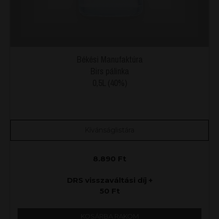
Békési Manufaktúra
Birs pálinka
0,5L (40%)
Kívánságlistára
8.890
Ft
DRS visszaváltási díj +
50
Ft
KOSÁRBA RAKOM