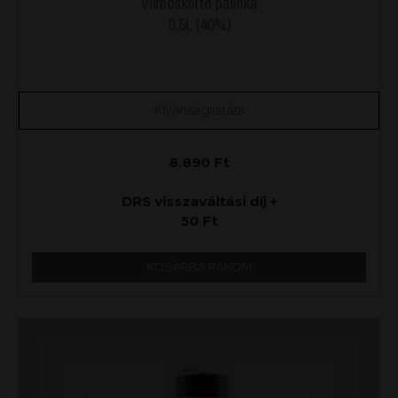
Vilmoskörte pálinka
0,5L (40%)
Kívánságlistára
8.890
Ft
DRS visszaváltási díj +
50
Ft
KOSÁRBA RAKOM