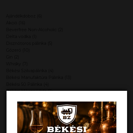
Ajándékdoboz
(6)
Akció
(16)
Beverfree Non-Alcoholic
(2)
Delta vodka
(1)
Disznótoros pálinka
(5)
Gőzerő
(10)
Gin
(2)
Whisky
(7)
Békési Szilvapálinka
(4)
Békési Manufaktúra Pálinka
(13)
Békési 50 Pálinka
(4)
Békési Mézes Likőr
(3)
Békési Ágyas Pálinka
(10)
Kiegészítők
(2)
Szűrés