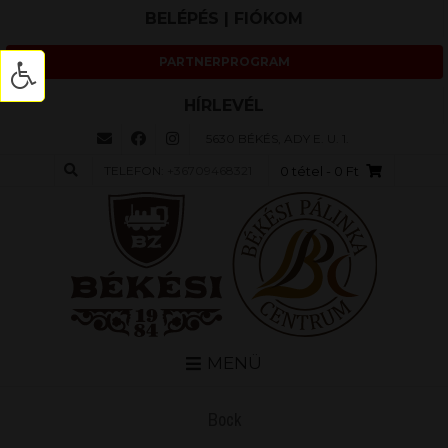
BELÉPÉS | FIÓKOM
PARTNERPROGRAM
HÍRLEVÉL
5630 BÉKÉS, ADY E. U. 1.
TELEFON:
+36709468321
0 tétel
- 0 Ft
MENÜ
Bock