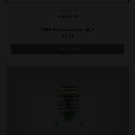
5.690
Ft
4.948
Ft
DRS visszaváltási díj +
50
Ft
KOSÁRBA RAKOM