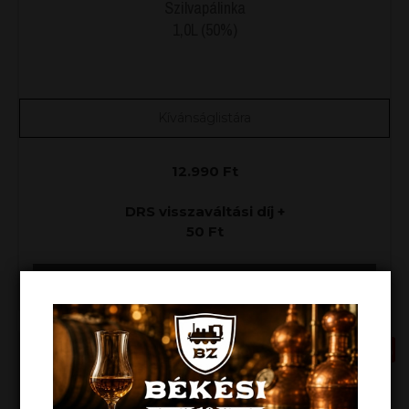
Szilvapálinka
1,0L (50%)
Kívánságlistára
12.990
Ft
DRS visszaváltási díj +
50
Ft
KOSÁRBA RAKOM
AKCIÓ