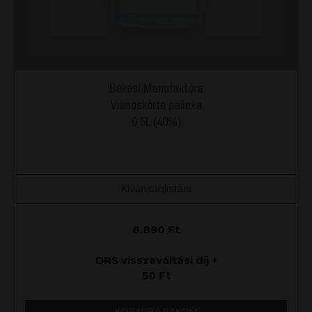
Békési Manufaktúra
Vilmoskörte pálinka
0,5L (40%)
Kívánságlistára
8.890
Ft
DRS visszaváltási díj +
50
Ft
KOSÁRBA RAKOM