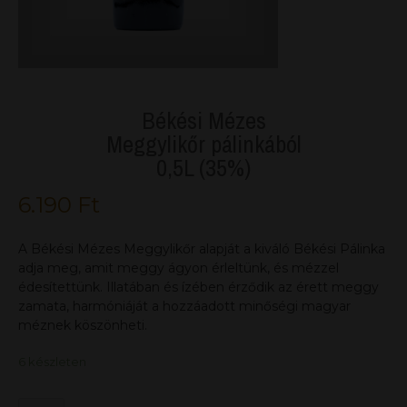
Békési Mézes
Meggylikőr pálinkából
0,5L (35%)
6.190
Ft
A Békési Mézes Meggylikőr alapját a kiváló Békési Pálinka
adja meg, amit meggy ágyon érleltünk, és mézzel
édesítettünk. Illatában és ízében érződik az érett meggy
zamata, harmóniáját a hozzáadott minőségi magyar
méznek köszönheti.
6 készleten