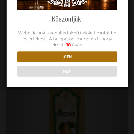
Köszöntjük!
Weboldalunk alkoholtartalmú italokat mutat be
és értékesít. A belépéssel megerősíti, hogy
elmúlt
18
éves.
IGEN
NEM