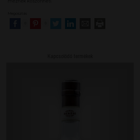
méznek köszönheti.
Megosztás
0
0
Kapcsolódó termékek