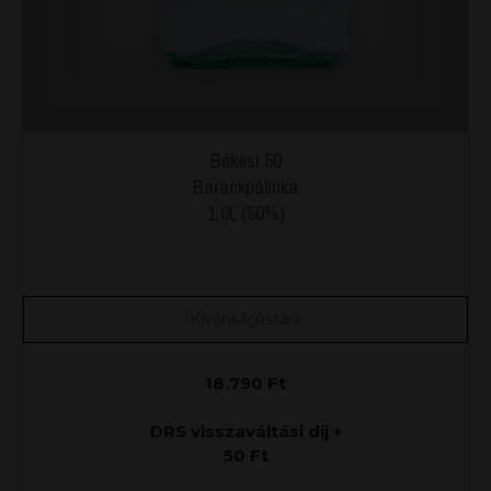
Békési 50
Barackpálinka
1,0L (50%)
Kívánságlistára
18.790
Ft
DRS visszaváltási díj +
50
Ft