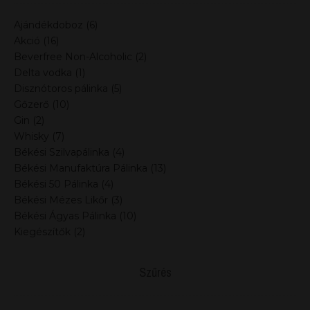
Ajándékdoboz
(6)
Akció
(16)
Beverfree Non-Alcoholic
(2)
Delta vodka
(1)
Disznótoros pálinka
(5)
Gőzerő
(10)
Gin
(2)
Whisky
(7)
Békési Szilvapálinka
(4)
Békési Manufaktúra Pálinka
(13)
Békési 50 Pálinka
(4)
Békési Mézes Likőr
(3)
Békési Ágyas Pálinka
(10)
Kiegészítők
(2)
Szűrés