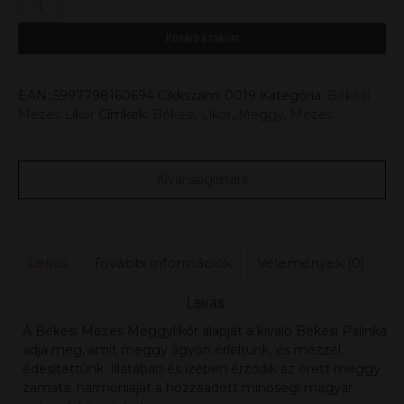
Kosárba rakom
EAN:
5997798160694
Cikkszám:
0019
Kategória:
Békési
Mézes Likőr
Címkék:
Békési
,
Likőr
,
Meggy
,
Mézes
Kívánságlistára
Leírás
További információk
Vélemények (0)
Leírás
A Békési Mézes Meggylikőr alapját a kiváló Békési Pálinka
adja meg, amit meggy ágyon érleltünk, és mézzel
édesítettünk. Illatában és ízében érződik az érett meggy
zamata, harmóniáját a hozzáadott minőségi magyar