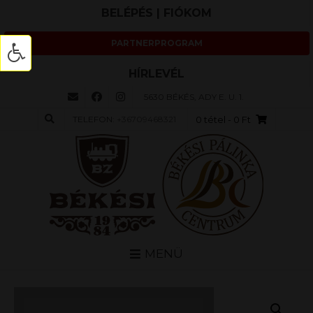
BELÉPÉS | FIÓKOM
PARTNERPROGRAM
HÍRLEVÉL
5630 BÉKÉS, ADY E. U. 1.
TELEFON:
+36709468321
0 tétel
- 0 Ft
MENÜ