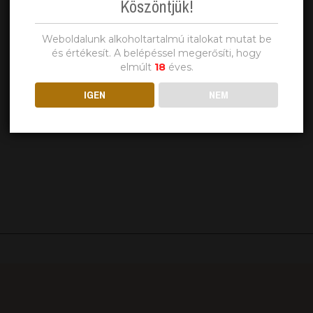
Köszöntjük!
Weboldalunk alkoholtartalmú italokat mutat be
és értékesít. A belépéssel megerősíti, hogy
elmúlt
18
éves.
IGEN
NEM