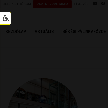
BELÉPÉS | FIÓKOM
HÍRLEVÉL
PARTNERPROGRAM
KEZDŐLAP
AKTUÁLIS
BÉKÉSI PÁLINKAFŐZDE