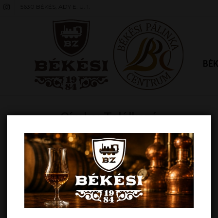
5630 BÉKÉS, ADY E. U. 1.
BÉK
Címke: Találkozó