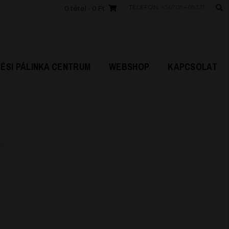
TELEFON:
+36709468321
0 tétel
- 0 Ft
ÉSI PÁLINKA CENTRUM
WEBSHOP
KAPCSOLAT